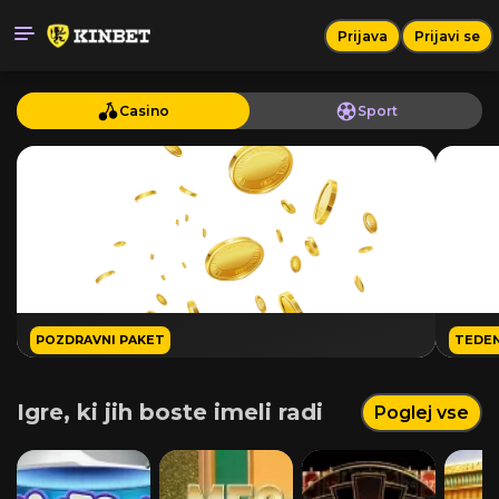
Prijava
Prijavi se
Casino
Sport
POZDRAVNI PAKET
TEDEN
250% do €3,000 + 350
Cash
Igre, ki jih boste imeli radi
Poglej vse
Brezplačnih Spinov
€20
Prijava na Kinbet
Prij