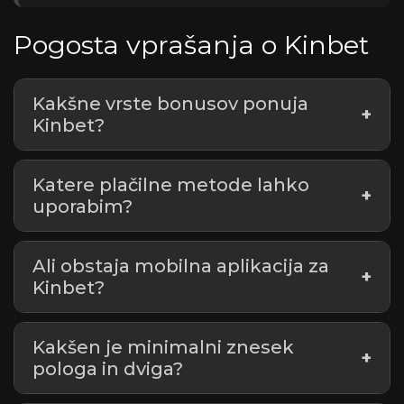
Pogosta vprašanja o Kinbet
Kakšne vrste bonusov ponuja
Kinbet?
Kinbet ponuja bonus dobrodošlice za igralnico
(250% do 3.000 € + 350 brezplačnih vrtljajev)
Katere plačilne metode lahko
in bonus dobrodošlice za športne stave (100%
uporabim?
do 100 €). Tedenski bonusi in program zvestole
te čakajo.
Visa, MasterCard, Skrill, Neteller, PayPal,
Bitcoin, Ethereum, Litecoin in Revolut – vse je
Ali obstaja mobilna aplikacija za
na voljo.
Kinbet?
Ne, vendar je spletna stran Kinbet popolnoma
optimizirana za mobilne telefone in tablice.
Kakšen je minimalni znesek
pologa in dviga?
Minimalni polog in dvig znašata 20 €.