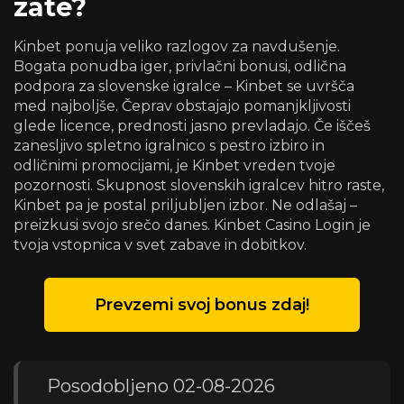
zate?
Kinbet ponuja veliko razlogov za navdušenje.
Bogata ponudba iger, privlačni bonusi, odlična
podpora za slovenske igralce – Kinbet se uvršča
med najboljše. Čeprav obstajajo pomanjkljivosti
glede licence, prednosti jasno prevladajo. Če iščeš
zanesljivo spletno igralnico s pestro izbiro in
odličnimi promocijami, je Kinbet vreden tvoje
pozornosti. Skupnost slovenskih igralcev hitro raste,
Kinbet pa je postal priljubljen izbor. Ne odlašaj –
preizkusi svojo srečo danes. Kinbet Casino Login je
tvoja vstopnica v svet zabave in dobitkov.
Prevzemi svoj bonus zdaj!
Posodobljeno 02-08-2026