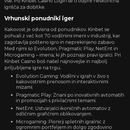
vse. Po Kinbet Casino Login se ti odpre neskončna
igrišča za dobitke.
Vrhunski ponudniki iger
Kakovost je odvisna od ponudnikov. Kinbet se
pohvali z več kot 70 vodilnimi imeni v industriji, kar
zagotavlja pošteno igro in neprekinjeno zabavo.
Med njimi so Evolution, Pragmatic Play, NetEnt in
Microgaming – imena, ki jih poznajo pravi igralci. Pri
Kinbet Casino boš našel najnovejše in najbolj
priljubljene igre na trgu.
Evolution Gaming: Vodilni v igrah v živo s
kakovostnim prenosom in interaktivnimi
mizami.
Pragmatic Play: Znani po inovativnih avtomatih
in promocijah s privlačnimi temami.
NetEnt: Ustvarjalci ikoničnih avtomatov z
odličnim grafičnim oblikovanjem.
Microgaming: Pionirji spletnih igralnic z
ogromnim portfeljem in dolgo zgodovino