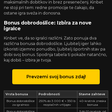
maksimalnih dobitkov in brez presenečenj. Kinbet
ne stoji pri tem: redne promocije te čakajo, da
ostane igra sveža in donosna.
Bonus dobrodošlice: Izbira za nove
igralce
Kinbet ve, da so igralci različni. Zato ponuja dva
različna bonusa dobrodošlice. Ljubitelj iger lahko
izkoristi izjemno ponudbo, ljubitelj športnih stav pa
dobi svoj bonus. Spodnja tabela ti pokaže natančno,
kaj dobiš – izbira je tvoja.
Prevzemi svoj bonus zdaj!
Vrsta bonusa
Podrobnosti
Stavne zahteve
Bonus dobrodošlice
250% do 3.000 € + 350 b
40-kratnik zneska
za igralnico
rezplačnih vrtljajev
bonusa
Bonus dobrodošlice
5 do 10-kratnik, od