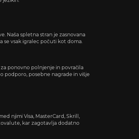
 jezikih.
tave. Naša spletna stran je zasnovana
a se vsak igralec počuti kot doma.
 za ponovno polnjenje in povračila
bno podporo, posebne nagrade in višje
d njimi Visa, MasterCard, Skrill,
ptovalute, kar zagotavlja dodatno