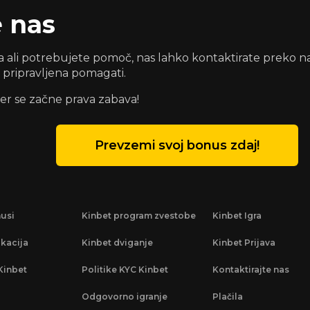
e nas
a ali potrebujete pomoč, nas lahko kontaktirate preko naš
pripravljena pomagati.
jer se začne prava zabava!
Prevzemi svoj bonus zdaj!
usi
Kinbet program zvestobe
Kinbet Igra
ikacija
Kinbet dviganje
Kinbet Prijava
Kinbet
Politike KYC Kinbet
Kontaktirajte nas
Odgovorno igranje
Plačila