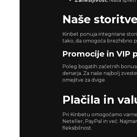
Zanesljivost:
Naša spletna
Naše storitv
Kinbet ponuja integrirane storit
tako, da omogoča brezhibno pre
Promocije in VIP
Poleg bogatih začetnih bonusov
denarja. Za naše najbolj zvest
omejitve za dvige.
Plačila in val
Pri Kinbetu omogočamo varne in 
Neteller, PayPal in več. Najman
fleksibilnost.