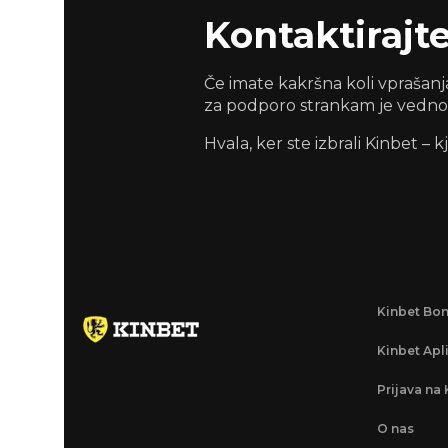
Kontaktirajt
Če imate kakršna koli vprašanj
za podporo strankam je vedno 
Hvala, ker ste izbrali
Kinbet
– k
Kinbet Bon
Kinbet Apl
Prijava na 
O nas