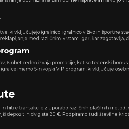
 stran je optimizirana za mobilne naprave in na voljo v 19
e
ve, ki vključujejo igralnico, igralnico v živo in športne s
klapljanje med različnimi vrstami iger, kar zagotavlja, d
 program
, Kinbet redno izvaja promocije, kot so tedenski bonusi
e igralce imamo 5-nivojski VIP program, ki vključuje ose
ute
hitre transakcije z uporabo različnih plačilnih metod, me
jši depozit in dvig sta 20 €. Podpiramo tudi številne kri