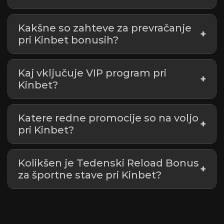
Novi igralci pri Kinbet prejmejo 250% bonus do
3.000 EUR in 350 brezplačnih vrtljajev.
Kakšne so zahteve za prevračanje
pri Kinbet bonusih?
Zahteve za prevračanje so med x40 za kazino
in x5 do x10 za športne stave, odvisno od
Kaj vključuje VIP program pri
države.
Kinbet?
VIP program pri Kinbet vključuje osebno
podporo, posebne nagrade, cashback in
Katere redne promocije so na voljo
povečane omejitve za dvige.
pri Kinbet?
Med rednimi promocijami pri Kinbet so
Tedenski Reload Bonus, Live Cashback in
Kolikšen je Tedenski Reload Bonus
Lojalnostne Nagrade.
za športne stave pri Kinbet?
Tedenski Reload Bonus za športne stave pri
Kinbet je 50% do 500 EUR.