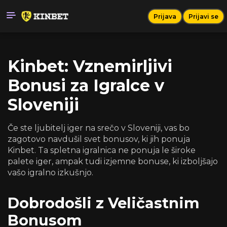
Prijava
Prijavi se
Kinbet: Vznemirljivi
Bonusi za Igralce v
Sloveniji
Če ste ljubitelj iger na srečo v Sloveniji, vas bo
zagotovo navdušil svet bonusov, ki jih ponuja
Kinbet. Ta spletna igralnica ne ponuja le široke
palete iger, ampak tudi izjemne bonuse, ki izboljšajo
vašo igralno izkušnjo.
Dobrodošli z Veličastnim
Bonusom